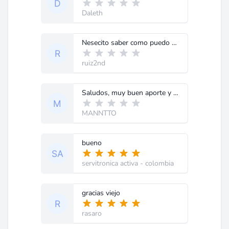
Daleth
Nesecito saber como puedo sacar una senal de una balansa para un input Agradecere la ayuda que me puedan brindar.Para motivo de automat.
ruiz2nd
Saludos, muy buen aporte y gracias por compartirlo y si tu sabes los codigos de error en AVERY BERKEL L115 PUES ME APARECE ERROR 999.GRACIAS POR TU AYUDA.
MANNTTO
bueno
servitronica activa
- colombia
gracias viejo
rasaro