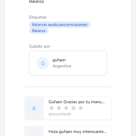
Balanza
Etiquetas
Balanzas ayuda para principiantes
Balanza
Subido por
gufaen
Argentina
Gufaen Gracias por tu manual. Me parece muy bien intensionado, solo agregaria un ultimo paso (5) que seria revizar el zero nuevamente y la calibracion, y repetir los pasos anteriores asta que el ajuste sea el correcto; pues ajustando el potenciometro con la pesa, el del zero tiende a salirce ligeramente de su sitio. Gracias
amcomtecib
Hola gufaen muy interesante tu artículo, podrias enviar otros datos sobre balanzas sartorius, mettler u ohaus y algunos códigos de error