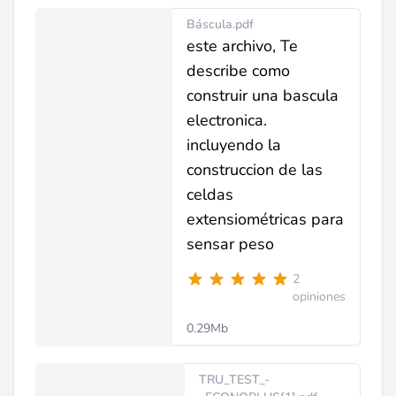
Báscula.pdf
este archivo, Te
describe como
construir una bascula
electronica.
incluyendo la
construccion de las
celdas
extensiométricas para
sensar peso
2
opiniones
0.29Mb
TRU_TEST_-