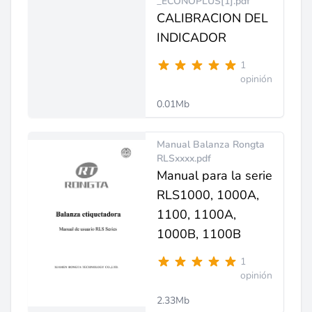
_ECONOPLUS[1].pdf
CALIBRACION DEL
INDICADOR
1
opinión
0.01Mb
Manual Balanza Rongta
RLSxxxx.pdf
Manual para la serie
RLS1000, 1000A,
1100, 1100A,
1000B, 1100B
1
opinión
2.33Mb