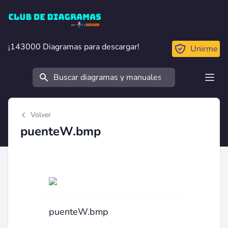
Club de Diagramas
¡143000 Diagramas para descargar!
¡143000 Diagramas para descargar!
Unirme
Buscar
Open
Volver
puenteW.bmp
puenteW.bmp