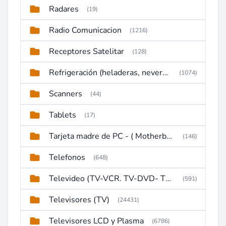
Radares
(19)
Radio Comunicacion
(1216)
Receptores Satelitar
(128)
Refrigeración (heladeras, neveras, congeladores)
(1074)
Scanners
(44)
Tablets
(17)
Tarjeta madre de PC - ( Motherboard )
(146)
Telefonos
(648)
Televideo (TV-VCR. TV-DVD- TV-DVD-VCR)
(591)
Televisores (TV)
(24431)
Televisores LCD y Plasma
(6786)