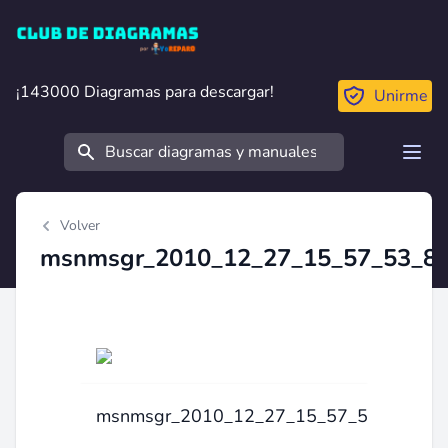
Club de Diagramas
¡143000 Diagramas para descargar!
¡143000 Diagramas para descargar!
Unirme
Buscar
Open
Volver
msnmsgr_2010_12_27_15_57_53_84
msnmsgr_2010_12_27_15_57_53_843_8.