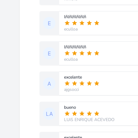
lñlñlñlñlñlñ
eculloa
lñlñlñlñlñlñ
eculloa
excelente
ajgsocci
bueno
LUiS ENRIQUE ACEVEDO
excelente