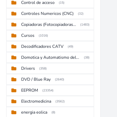
Control de acceso
(15)
Controles Numericos (CNC)
(32)
Copiadoras (Fotocopiadoras, Multifunctions, Ploter, etc)
(1483)
Cursos
(1016)
Decodificadores CATV
(49)
Domotica y Automatismo del hogar
(38)
Drivers
(358)
DVD / Blue Ray
(2640)
EEPROM
(23354)
Electromedicina
(3562)
energia eolica
(8)