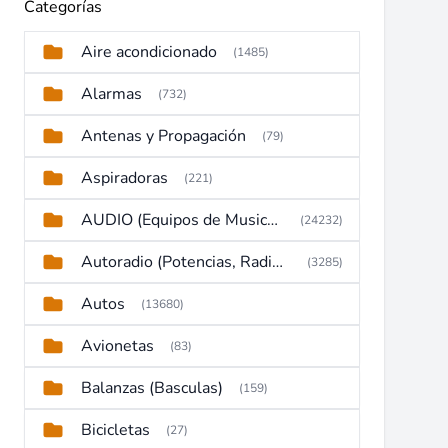
Categorías
Aire acondicionado
(1485)
Alarmas
(732)
Antenas y Propagación
(79)
Aspiradoras
(221)
AUDIO (Equipos de Musica, Amplificadores, Reproductores, Etc)
(24232)
Autoradio (Potencias, Radios y DVD)
(3285)
Autos
(13680)
Avionetas
(83)
Balanzas (Basculas)
(159)
Bicicletas
(27)