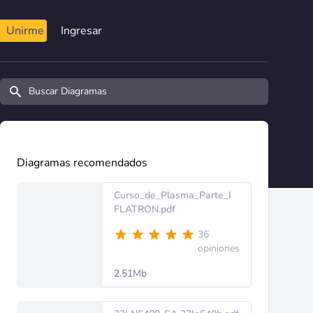
Unirme
Ingresar
Buscar diagramas y manuales
Diagramas recomendados
Curso_de_Plasma_Parte_I
FLATRON.pdf
36
opiniones
2.51Mb