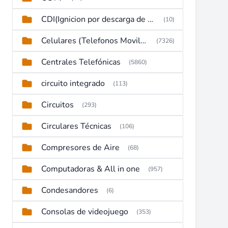
CDI(Ignicion por descarga de capacitor)
(10)
Celulares (Telefonos Moviles)
(7326)
Centrales Telefónicas
(5860)
circuito integrado
(113)
Circuitos
(293)
Circulares Técnicas
(106)
Compresores de Aire
(68)
Computadoras & All in one
(957)
Condesandores
(6)
Consolas de videojuego
(353)