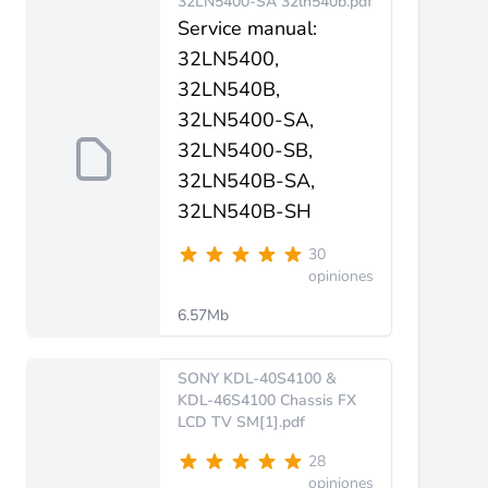
32LN5400-SA 32ln540b.pdf
Service manual:
32LN5400,
32LN540B,
32LN5400-SA,
32LN5400-SB,
32LN540B-SA,
32LN540B-SH
30
opiniones
6.57Mb
SONY KDL-40S4100 &
KDL-46S4100 Chassis FX
LCD TV SM[1].pdf
28
opiniones