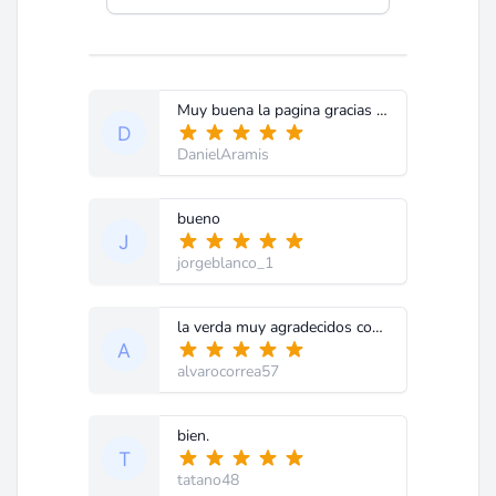
Muy buena la pagina gracias a ustedes hemos resuelto un sin nuemro de problemas en el taller
DanielAramis
bueno
jorgeblanco_1
la verda muy agradecidos con uds por tan valiosa colaboracion y por aca siempre a sus en lo que podamos colaborar gracias
alvarocorrea57
bien.
tatano48