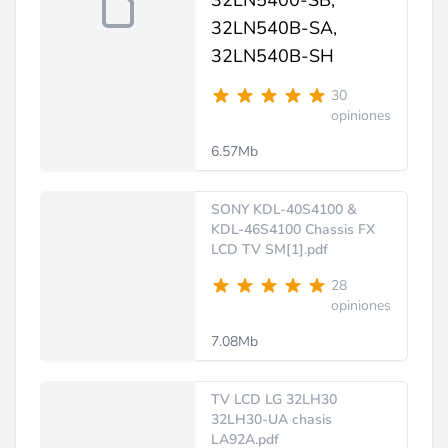
32LN5400-SB,
32LN540B-SA,
32LN540B-SH
30
opiniones
6.57Mb
SONY KDL-40S4100 &
KDL-46S4100 Chassis FX
LCD TV SM[1].pdf
28
opiniones
7.08Mb
TV LCD LG 32LH30
32LH30-UA chasis
LA92A.pdf