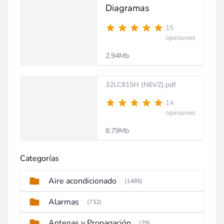
Diagramas
15
opiniones
2.94Mb
32LC815H (N6VZ).pdf
14
opiniones
8.79Mb
Categorías
Aire acondicionado
(1485)
Alarmas
(732)
Antenas y Propagación
(79)