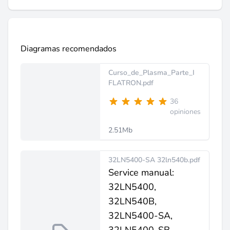
Diagramas recomendados
Curso_de_Plasma_Parte_I
FLATRON.pdf
36
opiniones
2.51Mb
32LN5400-SA 32ln540b.pdf
Service manual:
32LN5400,
32LN540B,
32LN5400-SA,