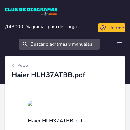
Club de Diagramas
¡143000 Diagramas para descargar!
¡143000 Diagramas para descargar!
Unirme
Buscar
Open
Volver
Haier HLH37ATBB.pdf
Haier HLH37ATBB.pdf