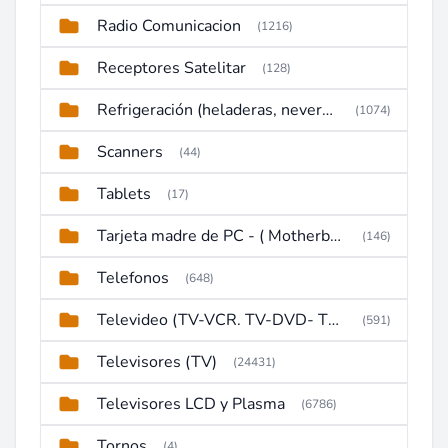
Radio Comunicacion
(1216)
Receptores Satelitar
(128)
Refrigeración (heladeras, neveras, congeladores)
(1074)
Scanners
(44)
Tablets
(17)
Tarjeta madre de PC - ( Motherboard )
(146)
Telefonos
(648)
Televideo (TV-VCR. TV-DVD- TV-DVD-VCR)
(591)
Televisores (TV)
(24431)
Televisores LCD y Plasma
(6786)
Tornos
(4)