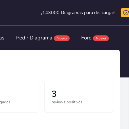
¡143000 Diagramas para descargar!
¡143000 Diagramas para descargar!
as
Pedir Diagrama
Foro
Nuevo
Nuevo
3
rgados
reviews positivos