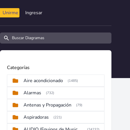
Unirme
Ingresar
Buscar diagramas y manuales
Categorías
Aire acondicionado
(1485)
Alarmas
(732)
Antenas y Propagación
(79)
Aspiradoras
(221)
AUDIO (Equipos de Musica, Amplificadores, Reproductores, Etc)
(24232)