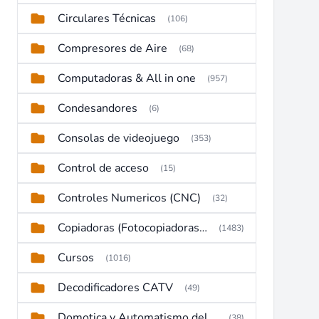
Circulares Técnicas
(106)
Compresores de Aire
(68)
Computadoras & All in one
(957)
Condesandores
(6)
Consolas de videojuego
(353)
Control de acceso
(15)
Controles Numericos (CNC)
(32)
Copiadoras (Fotocopiadoras, Multifunctions, Ploter, etc)
(1483)
Cursos
(1016)
Decodificadores CATV
(49)
Domotica y Automatismo del hogar
(38)