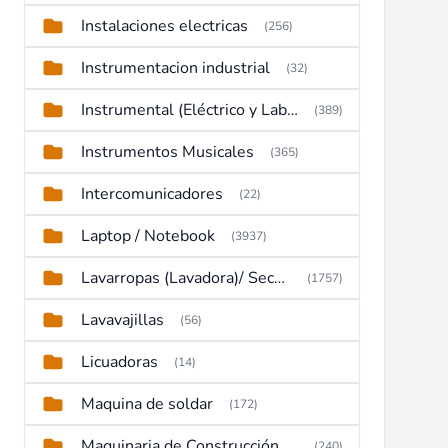
Instalaciones electricas
(256)
Instrumentacion industrial
(32)
Instrumental (Eléctrico y Laboratorio)
(389)
Instrumentos Musicales
(365)
Intercomunicadores
(22)
Laptop / Notebook
(3937)
Lavarropas (Lavadora)/ Secadoras
(1757)
Lavavajillas
(56)
Licuadoras
(14)
Maquina de soldar
(172)
Maquinaria de Construcción (Maquinaria Pesada)
(240)