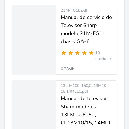
21M-FG1L.pdf
Manual de servicio de
Televisor Sharp
modelo 21M-FG1L
chasis GA-6
19
opiniones
6.38Mb
13L-M100-150,CL13M10-
15,14ML10.pdf
Manual de televisor
Sharp modelos
13LM100/150,
CL13M10/15, 14ML1