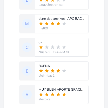
ledavelectronica
tiene dos archivos: APC BACK UPS 400.pdf (es un esquema) y Manual da UPS 400.pdf
mel09
ok
cmj978
- ECUADOR
BUENA
eleinrivas2
MUY BUEN APORTE GRACIAS
alexbica