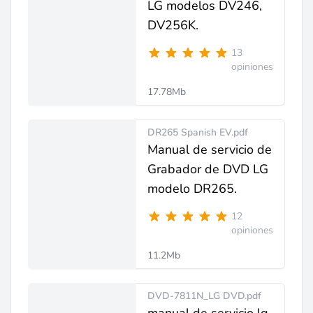
LG modelos DV246,
DV256K.
13
opiniones
17.78Mb
DR265 Spanish EV.pdf
Manual de servicio de
Grabador de DVD LG
modelo DR265.
12
opiniones
11.2Mb
DVD-7811N_LG DVD.pdf