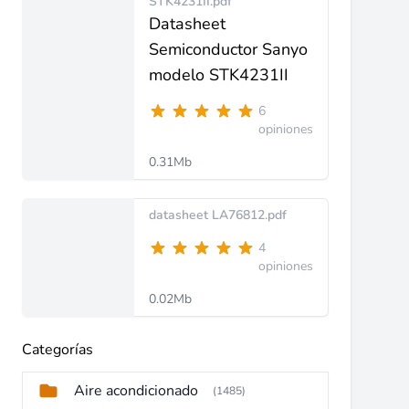
STK4231II.pdf
Datasheet
Semiconductor Sanyo
modelo STK4231II
6
opiniones
0.31Mb
datasheet LA76812.pdf
4
opiniones
0.02Mb
Categorías
Aire acondicionado
(1485)