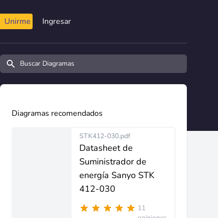
Unirme
Ingresar
Buscar diagramas y manuales
Diagramas recomendados
STK412-030.pdf
Datasheet de
Suministrador de
energía Sanyo STK
412-030
11
opiniones