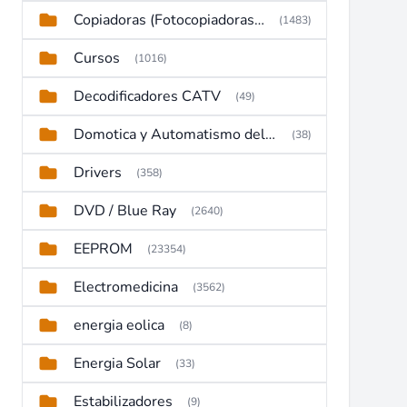
Copiadoras (Fotocopiadoras, Multifunctions, Ploter, etc)
(1483)
Cursos
(1016)
Decodificadores CATV
(49)
Domotica y Automatismo del hogar
(38)
Drivers
(358)
DVD / Blue Ray
(2640)
EEPROM
(23354)
Electromedicina
(3562)
energia eolica
(8)
Energia Solar
(33)
Estabilizadores
(9)