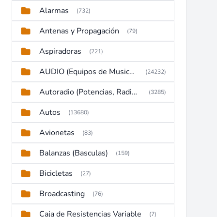
Alarmas
(732)
Antenas y Propagación
(79)
Aspiradoras
(221)
AUDIO (Equipos de Musica, Amplificadores, Reproductores, Etc)
(24232)
Autoradio (Potencias, Radios y DVD)
(3285)
Autos
(13680)
Avionetas
(83)
Balanzas (Basculas)
(159)
Bicicletas
(27)
Broadcasting
(76)
Caja de Resistencias Variable
(7)