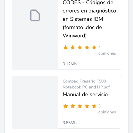
CODES - Códigos de
errores en diagnóstico
en Sistemas IBM
(formato .doc de
Winword)
4
opiniones
0.12Mb
Compaq Presario F500
Notebook PC and HP.pdf
Manual de servicio
3
opiniones
3.85Mb