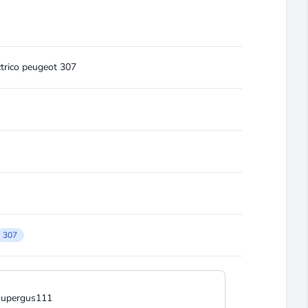
trico peugeot 307
307
supergus111