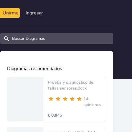
Unirme
Ingresar
Buscar diagramas y manuales
Diagramas recomendados
Prueba y diagnostico de
fallas sensores.docx
14
opiniones
0.03Mb