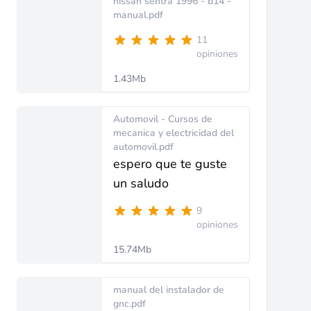
nissan sentra 1996 - b14 -
manual.pdf
11
opiniones
1.43Mb
Automovil - Cursos de
mecanica y electricidad del
automovil.pdf
espero que te guste
un saludo
9
opiniones
15.74Mb
manual del instalador de
gnc.pdf