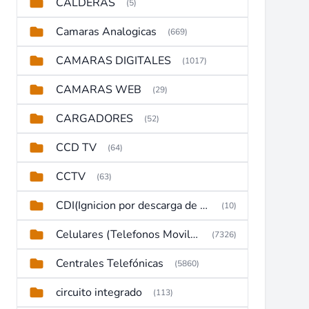
CALDERAS
(5)
Camaras Analogicas
(669)
CAMARAS DIGITALES
(1017)
CAMARAS WEB
(29)
CARGADORES
(52)
CCD TV
(64)
CCTV
(63)
CDI(Ignicion por descarga de capacitor)
(10)
Celulares (Telefonos Moviles)
(7326)
Centrales Telefónicas
(5860)
circuito integrado
(113)