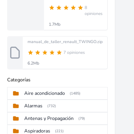
8
opiniones
1.7Mb
manual_de_taller_renault_TWINGO.zip
7 opiniones
6.2Mb
Categorías
Aire acondicionado
(1485)
Alarmas
(732)
Antenas y Propagación
(79)
Aspiradoras
(221)