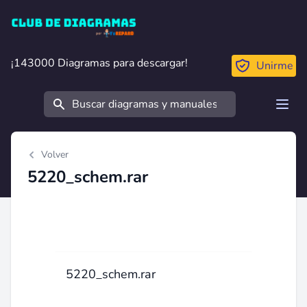
Club de Diagramas
¡143000 Diagramas para descargar!
¡143000 Diagramas para descargar!
Unirme
Buscar
Open
Volver
5220_schem.rar
5220_schem.rar