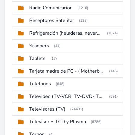
Radio Comunicacion
(1216)
Receptores Satelitar
(128)
Refrigeración (heladeras, neveras, congeladores)
(1074)
Scanners
(44)
Tablets
(17)
Tarjeta madre de PC - ( Motherboard )
(146)
Telefonos
(648)
Televideo (TV-VCR. TV-DVD- TV-DVD-VCR)
(591)
Televisores (TV)
(24431)
Televisores LCD y Plasma
(6786)
Tornos
(4)