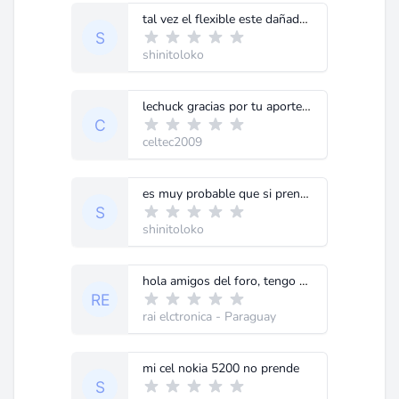
tal vez el flexible este dañado o este desconectado trata de checarlo.
shinitoloko
lechuck gracias por tu aporte muy util
celtec2009
es muy probable que si prendes el celular y solo se vea la pantalla en blanco, podria ser que el flexible este dañado o desconectado. ya que el flexible le manda señal a la pantalla.
shinitoloko
hola amigos del foro, tengo un problema con un 5220 xpressmusic.sale CONTAC SERVICE, me gustaria saber la solucion. desde ya muchas gracias...
rai elctronica
- Paraguay
mi cel nokia 5200 no prende