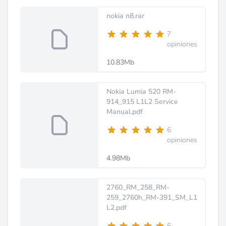
nokia n8.rar
7
opiniones
10.83Mb
Nokia Lumia 520 RM-
914_915 L1L2 Service
Manual.pdf
6
opiniones
4.98Mb
2760_RM_258_RM-
259_2760h_RM-391_SM_L1
L2.pdf
6