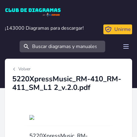
Club de Diagramas
¡143000 Diagramas para descargar!
¡143000 Diagramas para descargar!
Unirme
Buscar
Open
Volver
5220XpressMusic_RM-410_RM-
411_SM_L1 2_v.2.0.pdf
5220XpressMusic_RM-