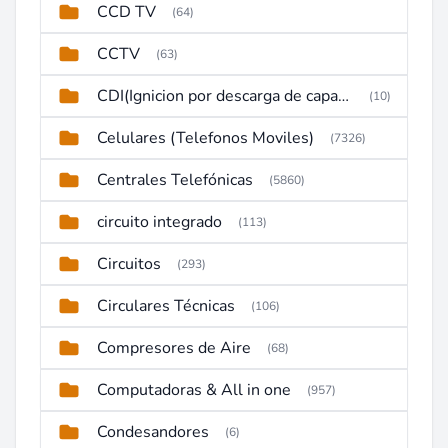
CCD TV
(64)
CCTV
(63)
CDI(Ignicion por descarga de capacitor)
(10)
Celulares (Telefonos Moviles)
(7326)
Centrales Telefónicas
(5860)
circuito integrado
(113)
Circuitos
(293)
Circulares Técnicas
(106)
Compresores de Aire
(68)
Computadoras & All in one
(957)
Condesandores
(6)