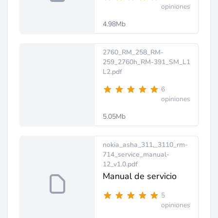
opiniones
4.98Mb
2760_RM_258_RM-
259_2760h_RM-391_SM_L1
L2.pdf
6
opiniones
5.05Mb
nokia_asha_311,_3110_rm-
714_service_manual-
12_v1.0.pdf
Manual de servicio
5
opiniones