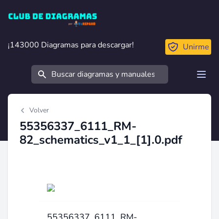
Club de Diagramas
¡143000 Diagramas para descargar!
¡143000 Diagramas para descargar!
Unirme
Buscar
Open
Volver
55356337_6111_RM-
82_schematics_v1_1_[1].0.pdf
55356337_6111_RM-