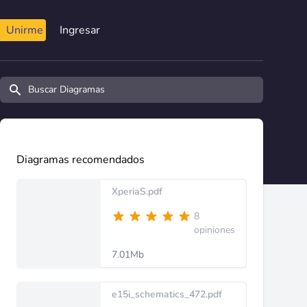
Unirme
Ingresar
Buscar diagramas y manuales
Diagramas recomendados
XperiaS.pdf
8
opiniones
7.01Mb
e15i_schematics_472.pdf