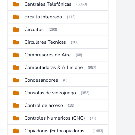
Centrales Telefónicas
(5860)
circuito integrado
(113)
Circuitos
(293)
Circulares Técnicas
(106)
Compresores de Aire
(68)
Computadoras & All in one
(957)
Condesandores
(6)
Consolas de videojuego
(353)
Control de acceso
(15)
Controles Numericos (CNC)
(32)
Copiadoras (Fotocopiadoras, Multifunctions, Ploter, etc)
(1483)