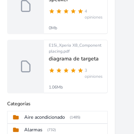
4
opiniones
0Mb
E15i_Xperia X8_Component
placing.pdf
diagrama de targeta
3
opiniones
1.06Mb
Categorías
Aire acondicionado
(1485)
Alarmas
(732)