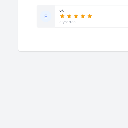
ok
elycorrea