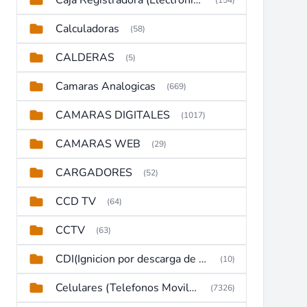
Caja Registradora (Electronic Cash Register)
(154)
Calculadoras
(58)
CALDERAS
(5)
Camaras Analogicas
(669)
CAMARAS DIGITALES
(1017)
CAMARAS WEB
(29)
CARGADORES
(52)
CCD TV
(64)
CCTV
(63)
CDI(Ignicion por descarga de capacitor)
(10)
Celulares (Telefonos Moviles)
(7326)