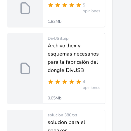
5
opiniones
1.83Mb
DivUSB.zip
Archivo .hex y
esquemas necesarios
para la fabricaión del
dongle DivUSB
4
opiniones
0.05Mb
solucion 380.txt
solucion para el
speaker