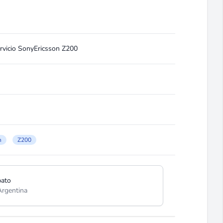
rvicio SonyEricsson Z200
n
Z200
pato
Argentina