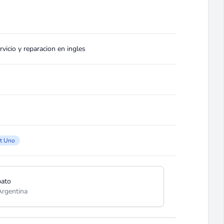
vicio y reparacion en ingles
at Uno
pato
Argentina