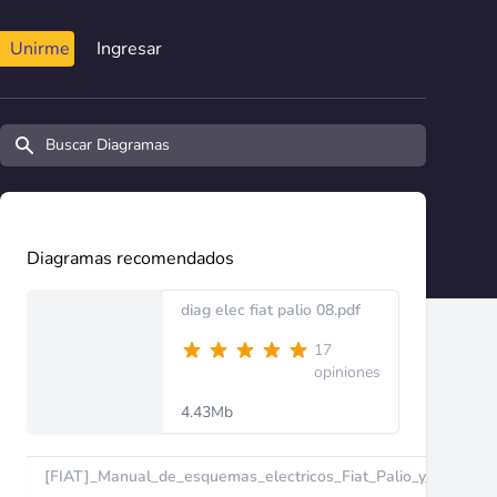
Unirme
Ingresar
Buscar diagramas y manuales
Diagramas recomendados
diag elec fiat palio 08.pdf
17
opiniones
4.43Mb
[FIAT]_Manual_de_esquemas_electricos_Fiat_Palio_y_Fiat_Sien