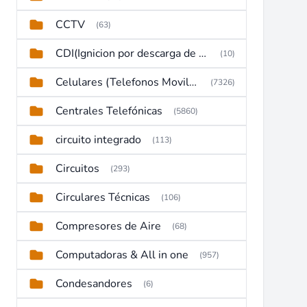
CCTV
(63)
CDI(Ignicion por descarga de capacitor)
(10)
Celulares (Telefonos Moviles)
(7326)
Centrales Telefónicas
(5860)
circuito integrado
(113)
Circuitos
(293)
Circulares Técnicas
(106)
Compresores de Aire
(68)
Computadoras & All in one
(957)
Condesandores
(6)