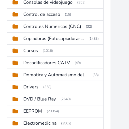
Consolas de videojuego
(353)
Control de acceso
(15)
Controles Numericos (CNC)
(32)
Copiadoras (Fotocopiadoras, Multifunctions, Ploter, etc)
(1483)
Cursos
(1016)
Decodificadores CATV
(49)
Domotica y Automatismo del hogar
(38)
Drivers
(358)
DVD / Blue Ray
(2640)
EEPROM
(23354)
Electromedicina
(3562)