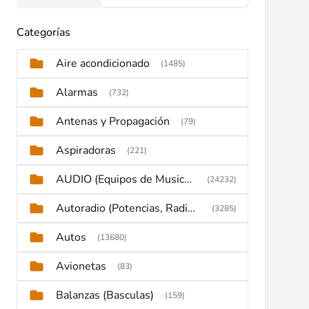
Categorías
Aire acondicionado
(1485)
Alarmas
(732)
Antenas y Propagación
(79)
Aspiradoras
(221)
AUDIO (Equipos de Musica, Amplificadores, Reproductores, Etc)
(24232)
Autoradio (Potencias, Radios y DVD)
(3285)
Autos
(13680)
Avionetas
(83)
Balanzas (Basculas)
(159)