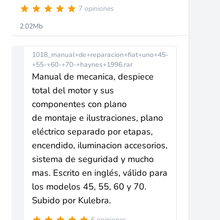
7 opiniones
2.02Mb
1018_manual+de+reparacion+fiat+uno+45-
+55-+60-+70-+haynes+1996.rar
Manual de mecanica, despiece
total del motor y sus
componentes con plano
de montaje e ilustraciones, plano
eléctrico separado por etapas,
encendido, iluminacion accesorios,
sistema de seguridad y mucho
mas. Escrito en inglés, válido para
los modelos 45, 55, 60 y 70.
Subido por Kulebra.
6 opiniones