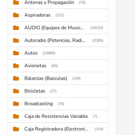
Antenas y Propagación
(79)
Aspiradoras
(221)
AUDIO (Equipos de Musica, Amplificadores, Reproductores, Etc)
(24232)
Autoradio (Potencias, Radios y DVD)
(3285)
Autos
(13680)
Avionetas
(83)
Balanzas (Basculas)
(159)
Bicicletas
(27)
Broadcasting
(76)
Caja de Resistencias Variable
(7)
Caja Registradora (Electronic Cash Register)
(154)