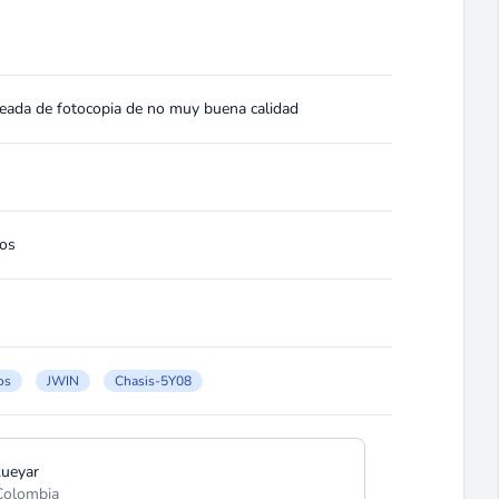
neada de fotocopia de no muy buena calidad
los
os
JWIN
Chasis-5Y08
kueyar
Colombia