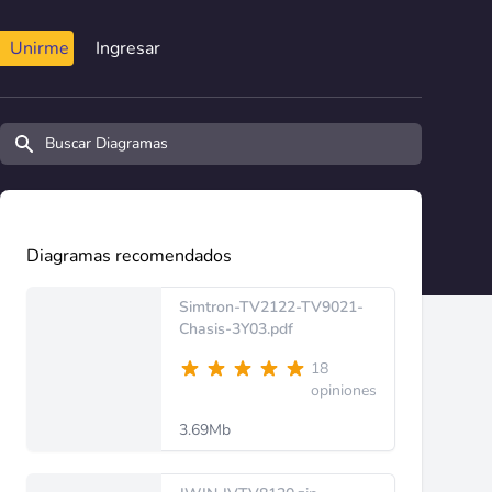
Unirme
Ingresar
Buscar diagramas y manuales
Diagramas recomendados
Simtron-TV2122-TV9021-
Chasis-3Y03.pdf
18
opiniones
3.69Mb