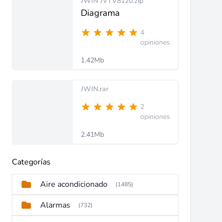
JWIN JVTV8120.zip
Diagrama
4
opiniones
1.42Mb
JWIN.rar
2
opiniones
2.41Mb
Categorías
Aire acondicionado
(1485)
Alarmas
(732)