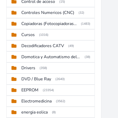
Control de acceso
(15)
Controles Numericos (CNC)
(32)
Copiadoras (Fotocopiadoras, Multifunctions, Ploter, etc)
(1483)
Cursos
(1016)
Decodificadores CATV
(49)
Domotica y Automatismo del hogar
(38)
Drivers
(358)
DVD / Blue Ray
(2640)
EEPROM
(23354)
Electromedicina
(3562)
energia eolica
(8)