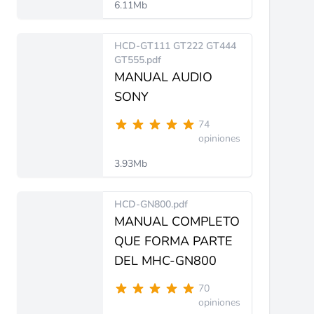
6.11Mb
HCD-GT111 GT222 GT444
GT555.pdf
MANUAL AUDIO
SONY
74
opiniones
3.93Mb
HCD-GN800.pdf
MANUAL COMPLETO
QUE FORMA PARTE
DEL MHC-GN800
70
opiniones