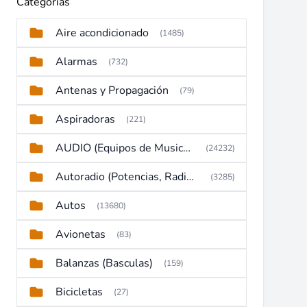
Categorías
Aire acondicionado
(1485)
Alarmas
(732)
Antenas y Propagación
(79)
Aspiradoras
(221)
AUDIO (Equipos de Musica, Amplificadores, Reproductores, Etc)
(24232)
Autoradio (Potencias, Radios y DVD)
(3285)
Autos
(13680)
Avionetas
(83)
Balanzas (Basculas)
(159)
Bicicletas
(27)