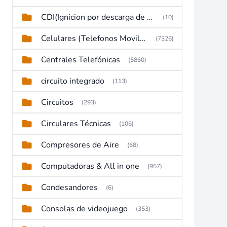
CDI(Ignicion por descarga de capacitor)
(10)
Celulares (Telefonos Moviles)
(7326)
Centrales Telefónicas
(5860)
circuito integrado
(113)
Circuitos
(293)
Circulares Técnicas
(106)
Compresores de Aire
(68)
Computadoras & All in one
(957)
Condesandores
(6)
Consolas de videojuego
(353)