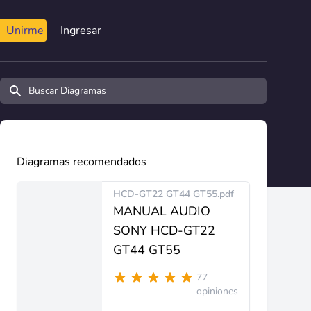
Unirme
Ingresar
Buscar diagramas y manuales
Diagramas recomendados
HCD-GT22 GT44 GT55.pdf
MANUAL AUDIO
SONY HCD-GT22
GT44 GT55
77
opiniones