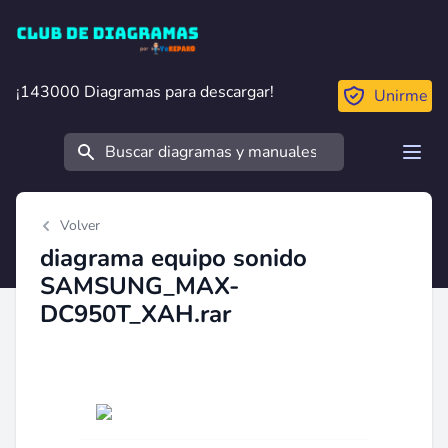
Club de Diagramas
¡143000 Diagramas para descargar!
¡143000 Diagramas para descargar!
Unirme
Buscar
Open
Volver
diagrama equipo sonido
SAMSUNG_MAX-
DC950T_XAH.rar