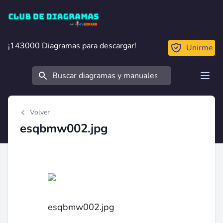
Club de Diagramas
¡143000 Diagramas para descargar!
¡143000 Diagramas para descargar!
Unirme
Buscar
Open
Volver
esqbmw002.jpg
esqbmw002.jpg