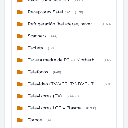
Radio Comunicacion
(1216)
Receptores Satelitar
(128)
Refrigeración (heladeras, neveras, congeladores)
(1074)
Scanners
(44)
Tablets
(17)
Tarjeta madre de PC - ( Motherboard )
(146)
Telefonos
(648)
Televideo (TV-VCR. TV-DVD- TV-DVD-VCR)
(591)
Televisores (TV)
(24431)
Televisores LCD y Plasma
(6786)
Tornos
(4)