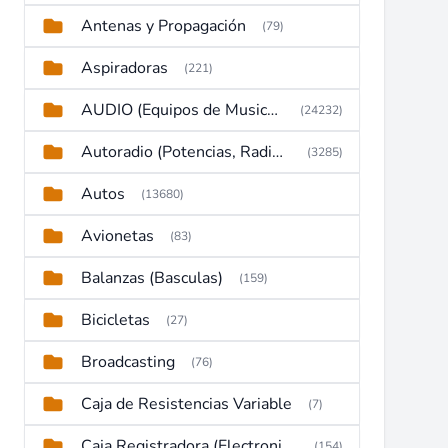
Antenas y Propagación
(79)
Aspiradoras
(221)
AUDIO (Equipos de Musica, Amplificadores, Reproductores, Etc)
(24232)
Autoradio (Potencias, Radios y DVD)
(3285)
Autos
(13680)
Avionetas
(83)
Balanzas (Basculas)
(159)
Bicicletas
(27)
Broadcasting
(76)
Caja de Resistencias Variable
(7)
Caja Registradora (Electronic Cash Register)
(154)