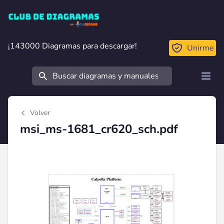
Club de Diagramas
¡143000 Diagramas para descargar!
¡143000 Diagramas para descargar!
Unirme
Buscar
Open
Volver
msi_ms-1681_cr620_sch.pdf