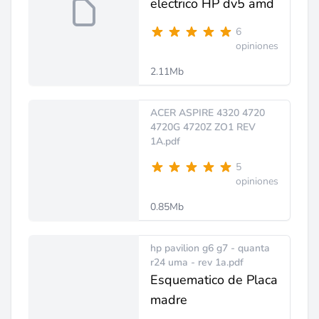
electrico HP dv5 amd
6
opiniones
2.11Mb
ACER ASPIRE 4320 4720
4720G 4720Z ZO1 REV
1A.pdf
5
opiniones
0.85Mb
hp pavilion g6 g7 - quanta
r24 uma - rev 1a.pdf
Esquematico de Placa
madre