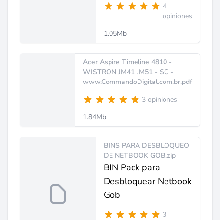
4
opiniones
1.05Mb
Acer Aspire Timeline 4810 -
WISTRON JM41 JM51 - SC -
www.CommandoDigital.com.br.pdf
3 opiniones
1.84Mb
BINS PARA DESBLOQUEO
DE NETBOOK GOB.zip
BIN Pack para
Desbloquear Netbook
Gob
3