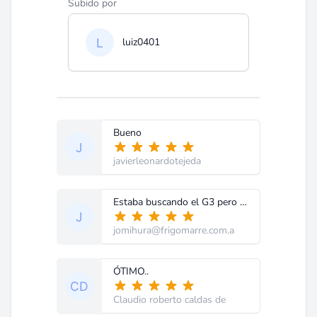
Subido por
luiz0401
Bueno
javierleonardotejeda
Estaba buscando el G3 pero este me sirve
jomihura@frigomarre.com.a
ÓTIMO..
Claudio roberto caldas de