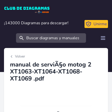
Club de Diagramas
¡143000 Diagramas para descargar!
¡143000 Diagramas para descargar!
Unirme
Buscar
Open
Volver
manual de serviÃ§o motog 2
XT1063-XT1064-XT1068-
XT1069 .pdf