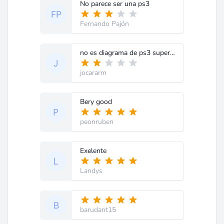
No parece ser una ps3
Fernando Pajón
no es diagrama de ps3 super slim es de televisor analogico
jocararm
Bery good
peonruben
Exelente
Landys
barudant15