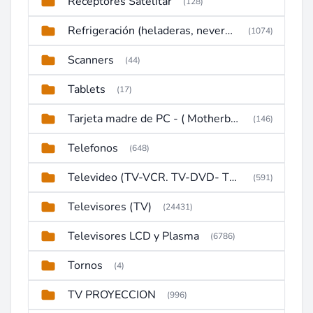
Receptores Satelitar
(128)
Refrigeración (heladeras, neveras, congeladores)
(1074)
Scanners
(44)
Tablets
(17)
Tarjeta madre de PC - ( Motherboard )
(146)
Telefonos
(648)
Televideo (TV-VCR. TV-DVD- TV-DVD-VCR)
(591)
Televisores (TV)
(24431)
Televisores LCD y Plasma
(6786)
Tornos
(4)
TV PROYECCION
(996)