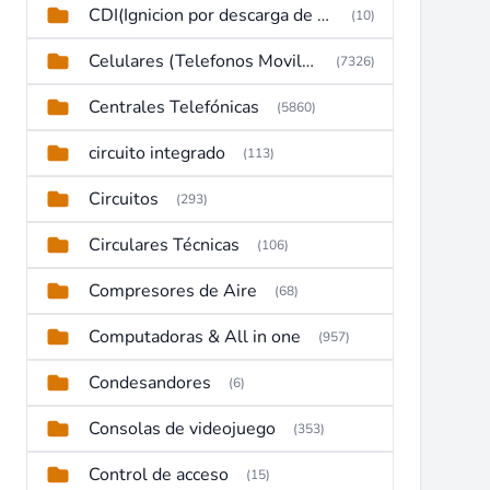
CDI(Ignicion por descarga de capacitor)
(10)
Celulares (Telefonos Moviles)
(7326)
Centrales Telefónicas
(5860)
circuito integrado
(113)
Circuitos
(293)
Circulares Técnicas
(106)
Compresores de Aire
(68)
Computadoras & All in one
(957)
Condesandores
(6)
Consolas de videojuego
(353)
Control de acceso
(15)