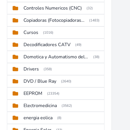
Controles Numericos (CNC)
(32)
Copiadoras (Fotocopiadoras, Multifunctions, Ploter, etc)
(1483)
Cursos
(1016)
Decodificadores CATV
(49)
Domotica y Automatismo del hogar
(38)
Drivers
(358)
DVD / Blue Ray
(2640)
EEPROM
(23354)
Electromedicina
(3562)
energia eolica
(8)