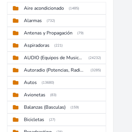
Aire acondicionado
(1485)
Alarmas
(732)
Antenas y Propagación
(79)
Aspiradoras
(221)
AUDIO (Equipos de Musica, Amplificadores, Reproductores, Etc)
(24232)
Autoradio (Potencias, Radios y DVD)
(3285)
Autos
(13680)
Avionetas
(83)
Balanzas (Basculas)
(159)
Bicicletas
(27)