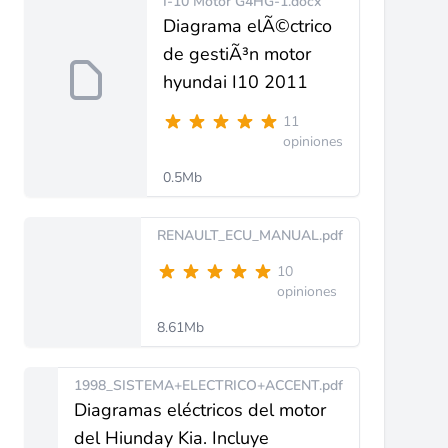
I-10 Motor G4HG-1.docx
Diagrama elÃ©ctrico
de gestiÃ³n motor
hyundai I10 2011
11
opiniones
0.5Mb
RENAULT_ECU_MANUAL.pdf
10
opiniones
8.61Mb
1998_SISTEMA+ELECTRICO+ACCENT.pdf
Diagramas eléctricos del motor
del Hiunday Kia. Incluye