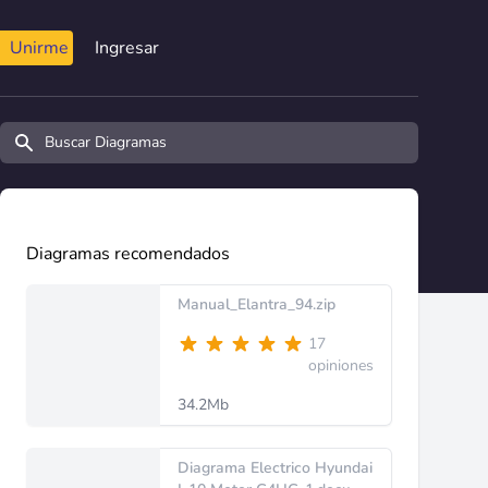
Unirme
Ingresar
Buscar diagramas y manuales
Diagramas recomendados
Manual_Elantra_94.zip
17
opiniones
34.2Mb
Diagrama Electrico Hyundai