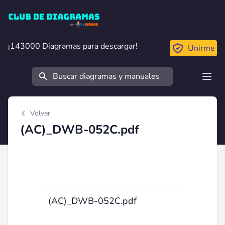
Club de Diagramas
¡143000 Diagramas para descargar!
¡143000 Diagramas para descargar!
Unirme
Buscar
Open
Volver
(AC)_DWB-052C.pdf
(AC)_DWB-052C.pdf