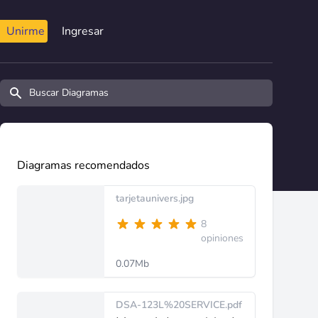
Unirme
Ingresar
Buscar diagramas y manuales
Diagramas recomendados
tarjetaunivers.jpg
8
opiniones
0.07Mb
DSA-123L%20SERVICE.pdf