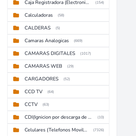
Caja Registradora (Electronic Cash Register)
(154)
Calculadoras
(58)
CALDERAS
(5)
Camaras Analogicas
(669)
CAMARAS DIGITALES
(1017)
CAMARAS WEB
(29)
CARGADORES
(52)
CCD TV
(64)
CCTV
(63)
CDI(Ignicion por descarga de capacitor)
(10)
Celulares (Telefonos Moviles)
(7326)