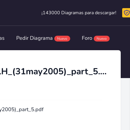
¡143000 Diagramas para descargar!
¡143000 Diagramas para descargar!
as
Pedir Diagrama
Foro
Nuevo
Nuevo
(AC)_DSB-077_097_127LH_(31may2005)_part_5.pdf
2005)_part_5.pdf