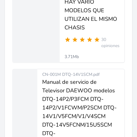
HAY VARIO
MODELOS QUE
UTILIZAN EL MISMO
CHASIS
30
opiniones
3.71Mb
CN-001M DTQ-14V1SCM.pdf
Manual de servicio de
Televisor DAEWOO modelos
DTQ-14P2/P3FCM DTQ-
14P2/V1FCWM/P2SCM DTQ-
14V1/V5FCM/V1/V4SCM
DTQ-14V5FCNM/15U5SCM
DTQ-