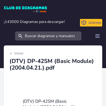
Club de Diagramas
¡143000 Diagramas para descargar!
¡143000 Diagramas para descargar!
Unirme
Buscar
Open
Volver
(DTV) DP-42SM (Basic Module)
(2004.04.21.).pdf
(DTV) DP-42SM (Basic