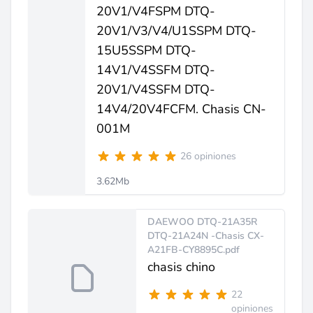
20V1/V4FSPM DTQ-
20V1/V3/V4/U1SSPM DTQ-
15U5SSPM DTQ-
14V1/V4SSFM DTQ-
20V1/V4SSFM DTQ-
14V4/20V4FCFM. Chasis CN-
001M
26 opiniones
3.62Mb
DAEWOO DTQ-21A35R
DTQ-21A24N -Chasis CX-
A21FB-CY8895C.pdf
chasis chino
22
opiniones