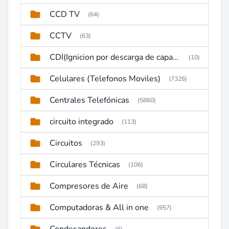
CCD TV
(64)
CCTV
(63)
CDI(Ignicion por descarga de capacitor)
(10)
Celulares (Telefonos Moviles)
(7326)
Centrales Telefónicas
(5860)
circuito integrado
(113)
Circuitos
(293)
Circulares Técnicas
(106)
Compresores de Aire
(68)
Computadoras & All in one
(957)