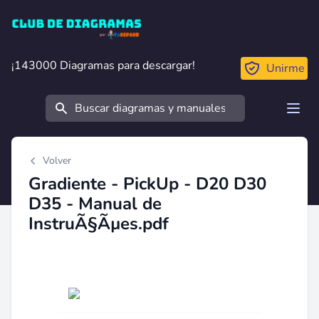
Club de Diagramas
¡143000 Diagramas para descargar!
¡143000 Diagramas para descargar!
Unirme
Buscar
Open
Volver
Gradiente - PickUp - D20 D30
D35 - Manual de
InstruÃ§Ãµes.pdf