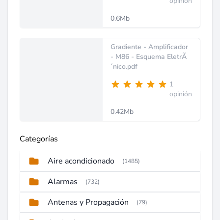
opinión
0.6Mb
Gradiente - Amplificador
- M86 - Esquema EletrÃ
´nico.pdf
1
opinión
0.42Mb
Categorías
Aire acondicionado
(1485)
Alarmas
(732)
Antenas y Propagación
(79)