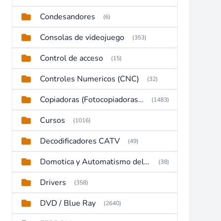
Condesandores
(6)
Consolas de videojuego
(353)
Control de acceso
(15)
Controles Numericos (CNC)
(32)
Copiadoras (Fotocopiadoras, Multifunctions, Ploter, etc)
(1483)
Cursos
(1016)
Decodificadores CATV
(49)
Domotica y Automatismo del hogar
(38)
Drivers
(358)
DVD / Blue Ray
(2640)