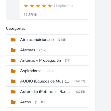
11 opiniones
11.32Mb
Categorías
Aire acondicionado
(1485)
Alarmas
(732)
Antenas y Propagación
(79)
Aspiradoras
(221)
AUDIO (Equipos de Musica, Amplificadores, Reproductores, Etc)
(24232)
Autoradio (Potencias, Radios y DVD)
(3285)
Autos
(13680)