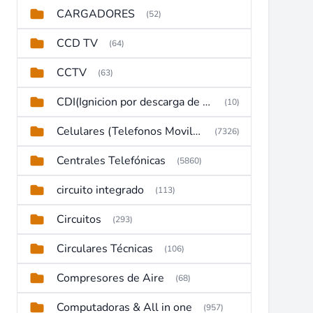
CARGADORES
(52)
CCD TV
(64)
CCTV
(63)
CDI(Ignicion por descarga de capacitor)
(10)
Celulares (Telefonos Moviles)
(7326)
Centrales Telefónicas
(5860)
circuito integrado
(113)
Circuitos
(293)
Circulares Técnicas
(106)
Compresores de Aire
(68)
Computadoras & All in one
(957)