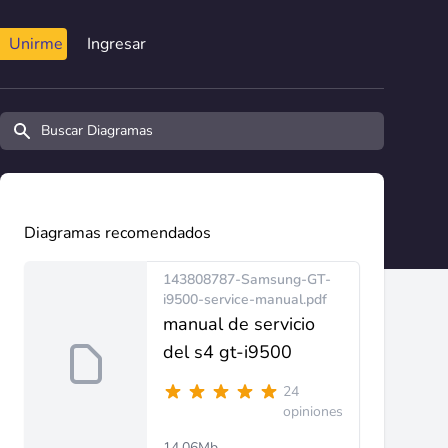
Unirme
Ingresar
Buscar diagramas y manuales
Diagramas recomendados
143808787-Samsung-GT-
i9500-service-manual.pdf
manual de servicio
del s4 gt-i9500
24
opiniones
14.06Mb