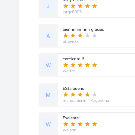
jorge8005
biennnnnnnnn gracias
atreyuxx
excelente !!!
wolfcr
ESta bueno
marioalberto
- Argentina
Exelente!!
waleon