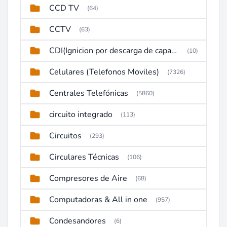
CCD TV
(64)
CCTV
(63)
CDI(Ignicion por descarga de capacitor)
(10)
Celulares (Telefonos Moviles)
(7326)
Centrales Telefónicas
(5860)
circuito integrado
(113)
Circuitos
(293)
Circulares Técnicas
(106)
Compresores de Aire
(68)
Computadoras & All in one
(957)
Condesandores
(6)