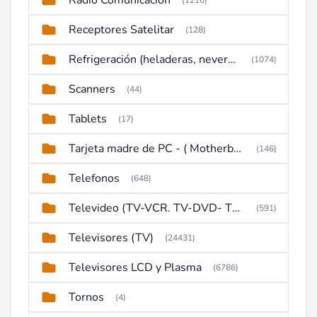
Radio Comunicacion
(1216)
Receptores Satelitar
(128)
Refrigeración (heladeras, neveras, congeladores)
(1074)
Scanners
(44)
Tablets
(17)
Tarjeta madre de PC - ( Motherboard )
(146)
Telefonos
(648)
Televideo (TV-VCR. TV-DVD- TV-DVD-VCR)
(591)
Televisores (TV)
(24431)
Televisores LCD y Plasma
(6786)
Tornos
(4)