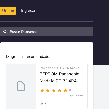
Unirme
Ingresar
Buscar diagramas y manuales
Diagramas recomendados
Panasonic_CT-Z14R4.e2p
EEPROM Panasonic
Modelo CT-Z14R4
8
opiniones
0Mb