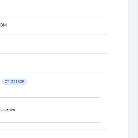
ROM
CT-G2150R
escorpion