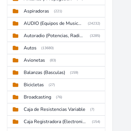
Aspiradoras
(221)
AUDIO (Equipos de Musica, Amplificadores, Reproductores, Etc)
(24232)
Autoradio (Potencias, Radios y DVD)
(3285)
Autos
(13680)
Avionetas
(83)
Balanzas (Basculas)
(159)
Bicicletas
(27)
Broadcasting
(76)
Caja de Resistencias Variable
(7)
Caja Registradora (Electronic Cash Register)
(154)