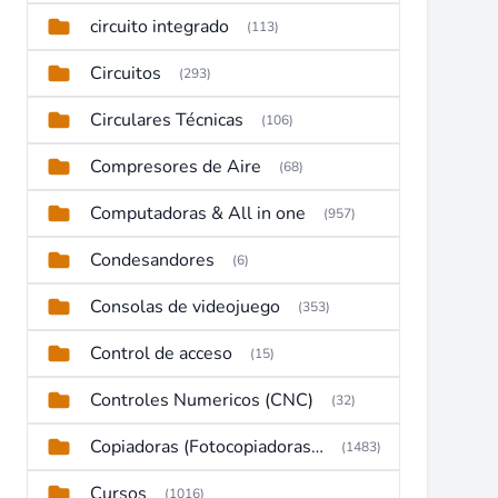
circuito integrado
(113)
Circuitos
(293)
Circulares Técnicas
(106)
Compresores de Aire
(68)
Computadoras & All in one
(957)
Condesandores
(6)
Consolas de videojuego
(353)
Control de acceso
(15)
Controles Numericos (CNC)
(32)
Copiadoras (Fotocopiadoras, Multifunctions, Ploter, etc)
(1483)
Cursos
(1016)