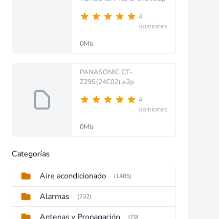
4
opiniones
0Mb
PANASONIC CT-
Z29S(24C02).e2p
4
opiniones
0Mb
Categorías
Aire acondicionado
(1485)
Alarmas
(732)
Antenas y Propagación
(79)