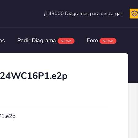
¡143000 Diagramas para descargar!
¡143000 Diagramas para descargar!
as
Pedir Diagrama
Foro
Nuevo
Nuevo
 24WC16P1.e2p
1.e2p