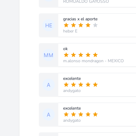
ROMUALDO GAYOSSO
gracias x el aporte
heber E
ok
m.alonso mondragon
- MEXICO
excelente
andygato
excelente
andygato