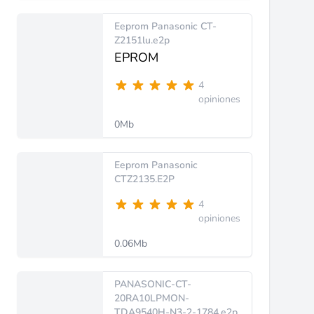
Eeprom Panasonic CT-
Z2151lu.e2p
EPROM
4
opiniones
0Mb
Eeprom Panasonic
CTZ2135.E2P
4
opiniones
0.06Mb
PANASONIC-CT-
20RA10LPMON-
TDA9540H-N3-2-1784.e2p