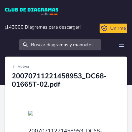
Club de Diagramas
¡143000 Diagramas para descargar!
¡143000 Diagramas para descargar!
Unirme
Buscar
Open
Volver
20070711221458953_DC68-
01665T-02.pdf
20070711221458953_DC68-