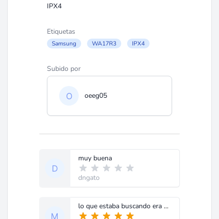
IPX4
Etiquetas
Samsung
WA17R3
IPX4
Subido por
oeeg05
muy buena
dngato
lo que estaba buscando era el diagrama electrico de la tarjeta de esta lavadora (samsung wa17r3)