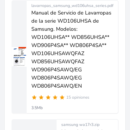
lavarropas_samsung_wd106uhsa_series.pdf
Manual de Servicio de Lavarropas
de la serie WD106UHSA de
Samsung. Modelos:
WD106UHSA** WD856UHSA**
WD906P4SA** WD806P4SA**
WD106UHSAWQFAZ
WD856UHSAWQFAZ
WD906P4SAWQ/EG
WD806P4SAWQ/EG
WD806P4SAWQ/EN
15 opiniones
3.5Mb
samsung wa17r3.zip