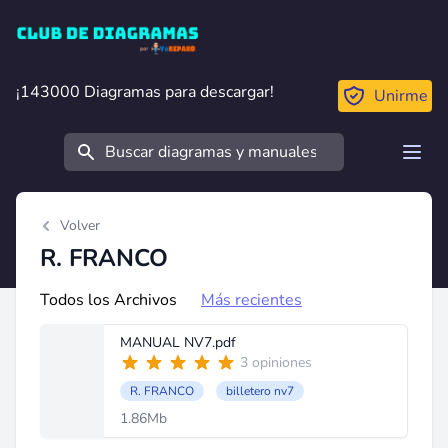
Club de Diagramas
¡143000 Diagramas para descargar!
¡143000 Diagramas para descargar!
Unirme
Buscar
Open
Volver
R. FRANCO
Todos los Archivos
Más recientes
MANUAL NV7.pdf
3 opiniones
R. FRANCO
billetero nv7
1.86Mb