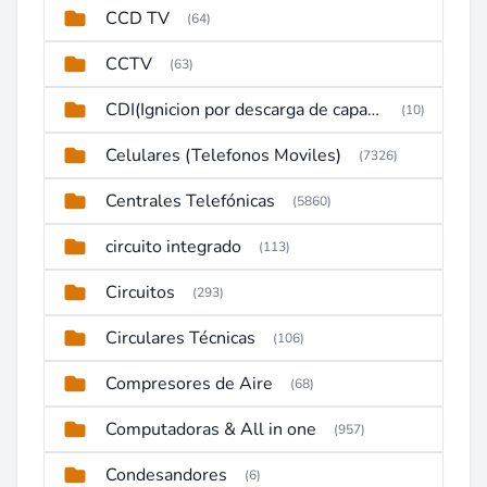
CCD TV
(64)
CCTV
(63)
CDI(Ignicion por descarga de capacitor)
(10)
Celulares (Telefonos Moviles)
(7326)
Centrales Telefónicas
(5860)
circuito integrado
(113)
Circuitos
(293)
Circulares Técnicas
(106)
Compresores de Aire
(68)
Computadoras & All in one
(957)
Condesandores
(6)