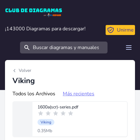
Club de Diagramas
¡143000 Diagramas para descargar!
¡143000 Diagramas para descargar!
Unirme
Buscar
Open
Volver
Viking
Todos los Archivos
Más recientes
1600a(scr)-series.pdf
Viking
0.35Mb