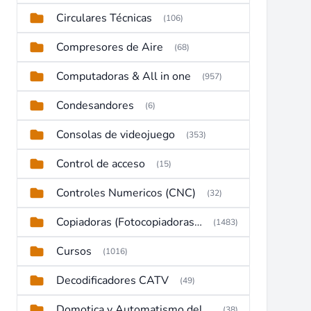
Circulares Técnicas
(106)
Compresores de Aire
(68)
Computadoras & All in one
(957)
Condesandores
(6)
Consolas de videojuego
(353)
Control de acceso
(15)
Controles Numericos (CNC)
(32)
Copiadoras (Fotocopiadoras, Multifunctions, Ploter, etc)
(1483)
Cursos
(1016)
Decodificadores CATV
(49)
Domotica y Automatismo del hogar
(38)