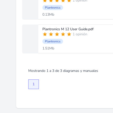
1 opinión
Plantronics
0.13Mb
Plantronics M 12 User Guide.pdf
1 opinión
Plantronics
1.51Mb
Mostrando
1
a
3
de
3
diagramas y manuales
1