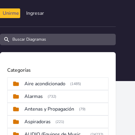
Unirme
Ingresar
Buscar diagramas y manuales
Categorías
Aire acondicionado
(1485)
Alarmas
(732)
Antenas y Propagación
(79)
Aspiradoras
(221)
AUDIO (Equipos de Musica, Amplificadores, Reproductores, Etc)
(24232)