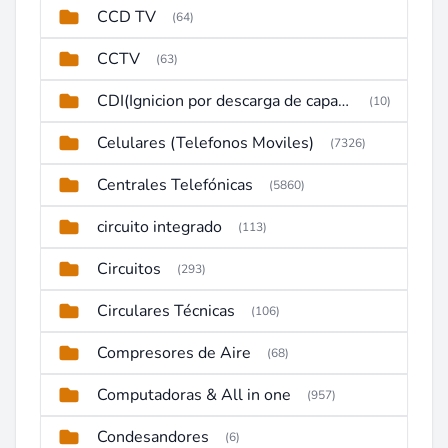
CCD TV
(64)
CCTV
(63)
CDI(Ignicion por descarga de capacitor)
(10)
Celulares (Telefonos Moviles)
(7326)
Centrales Telefónicas
(5860)
circuito integrado
(113)
Circuitos
(293)
Circulares Técnicas
(106)
Compresores de Aire
(68)
Computadoras & All in one
(957)
Condesandores
(6)