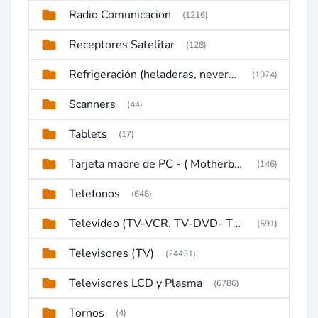
Radio Comunicacion
(1216)
Receptores Satelitar
(128)
Refrigeración (heladeras, neveras, congeladores)
(1074)
Scanners
(44)
Tablets
(17)
Tarjeta madre de PC - ( Motherboard )
(146)
Telefonos
(648)
Televideo (TV-VCR. TV-DVD- TV-DVD-VCR)
(591)
Televisores (TV)
(24431)
Televisores LCD y Plasma
(6786)
Tornos
(4)