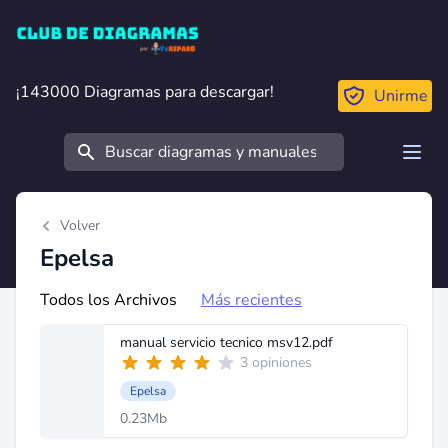
Club de Diagramas
¡143000 Diagramas para descargar!
¡143000 Diagramas para descargar!
Unirme
Buscar
Open
Volver
Epelsa
Todos los Archivos
Más recientes
manual servicio tecnico msv12.pdf
3 opiniones
Epelsa
0.23Mb