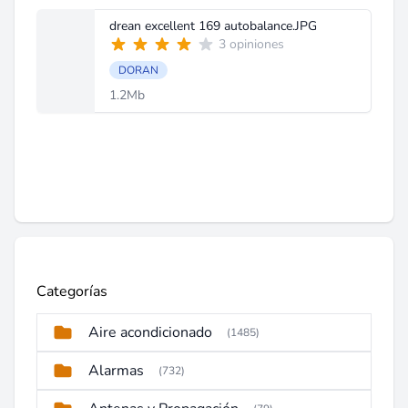
drean excellent 169 autobalance.JPG
3 opiniones
DORAN
1.2Mb
Categorías
Aire acondicionado
(1485)
Alarmas
(732)