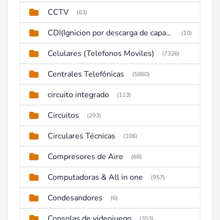
CCTV
(63)
CDI(Ignicion por descarga de capacitor)
(10)
Celulares (Telefonos Moviles)
(7326)
Centrales Telefónicas
(5860)
circuito integrado
(113)
Circuitos
(293)
Circulares Técnicas
(106)
Compresores de Aire
(68)
Computadoras & All in one
(957)
Condesandores
(6)
Consolas de videojuego
(353)