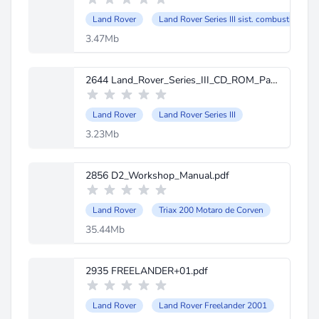
Land Rover
Land Rover Series III sist. combustible
3.47Mb
2644 Land_Rover_Series_III_CD_ROM_Part_5_axles_steering_brakes-DIFERENCIAL.rar
Land Rover
Land Rover Series III
3.23Mb
2856 D2_Workshop_Manual.pdf
Land Rover
Triax 200 Motaro de Corven
35.44Mb
2935 FREELANDER+01.pdf
Land Rover
Land Rover Freelander 2001