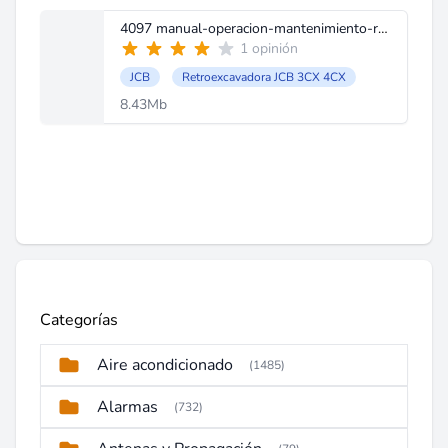
4097 manual-operacion-mantenimiento-retroexcavadora-3cx-4cx-jcb.pdf
1 opinión
JCB
Retroexcavadora JCB 3CX 4CX
8.43Mb
Categorías
Aire acondicionado
(1485)
Alarmas
(732)