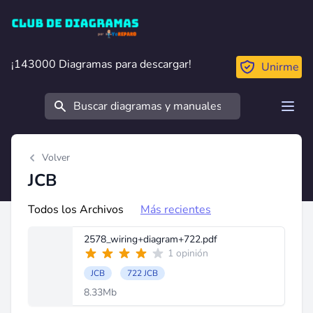
Club de Diagramas
¡143000 Diagramas para descargar!
¡143000 Diagramas para descargar!
Unirme
Buscar
Open
Volver
JCB
Todos los Archivos
Más recientes
2578_wiring+diagram+722.pdf
1 opinión
JCB
722 JCB
8.33Mb