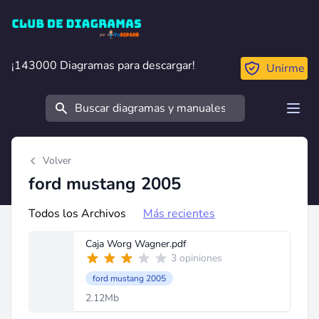
Club de Diagramas
¡143000 Diagramas para descargar!
¡143000 Diagramas para descargar!
Unirme
Buscar
Open
Volver
ford mustang 2005
Todos los Archivos
Más recientes
Caja Worg Wagner.pdf
3 opiniones
ford mustang 2005
2.12Mb